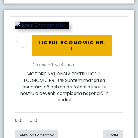
LICEUL ECONOMIC NR.
1
2 months 3 weeks ago
VICTORIE NAȚIONALĂ PENTRU LICEUL
ECONOMIC NR. 1! ⚽ Suntem mândri să
anunțăm că echipa de fotbal a liceului
nostru a devenit campioană națională în
cadrul
65
10
View on Facebook
Share