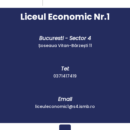
Skip
Instagram
Facebook
to
Liceul Economic Nr.1
content
Bucuresti - Sector 4
Șoseaua Vitan-Bârzești 11
Tel:
0371417419
0371417419
Email
liceuleconomic1
liceuleconomic1@s4.ismb.ro