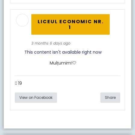
LICEUL ECONOMIC NR.
1
3 months 6 days ago
This content isn't available right now
Mulțumim!🤍
19
View on Facebook
Share