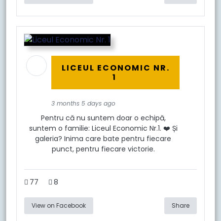
LICEUL ECONOMIC NR.
1
3 months 5 days ago
Pentru că nu suntem doar o echipă,
suntem o familie: Liceul Economic Nr.1. ❤️ Și
galeria? Inima care bate pentru fiecare
punct, pentru fiecare victorie.
77
8
View on Facebook
Share