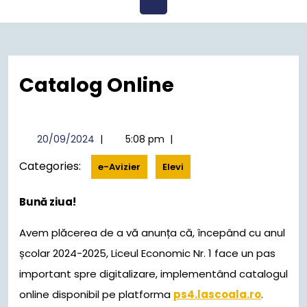
Open
Menu
Catalog Online
20/09/2024
20/09/2024
|
5:08 pm
|
Categories:
e-Avizier
Elevi
Bună ziua!
Avem plăcerea de a vă anunța că, începând cu anul
școlar 2024-2025, Liceul Economic Nr. 1 face un pas
important spre digitalizare, implementând catalogul
online disponibil pe platforma
ps4.lascoala.ro
.