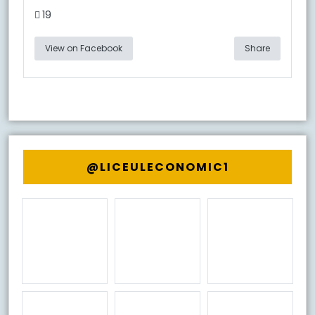
19
View on Facebook
Share
@LICEULECONOMIC1