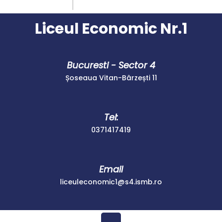
Skip
Instagram
Facebook
to
Liceul Economic Nr.1
content
Bucuresti - Sector 4
Șoseaua Vitan-Bârzești 11
Tel:
0371417419
0371417419
Email
liceuleconomic1
liceuleconomic1@s4.ismb.ro