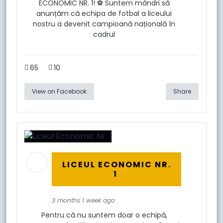
ECONOMIC NR. 1! ⚽ Suntem mândri să
anunțăm că echipa de fotbal a liceului
nostru a devenit campioană națională în
cadrul
65
10
View on Facebook
Share
LICEUL ECONOMIC NR.
1
3 months 1 week ago
Pentru că nu suntem doar o echipă,