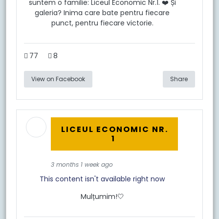
suntem o familie: Liceul Economic Nr.1. ❤️ Și
galeria? Inima care bate pentru fiecare
punct, pentru fiecare victorie.
77
8
View on Facebook
Share
LICEUL ECONOMIC NR.
1
3 months 1 week ago
This content isn't available right now
Mulțumim!🤍