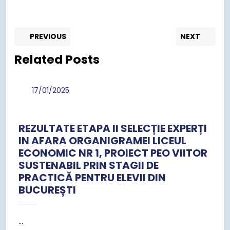
Post
Previous
Nex
PREVIOUS
NEXT
post:
pos
navigation
Related Posts
17/01/2025
17/01/2025
REZULTATE ETAPA II SELECȚIE EXPERȚI
IN AFARA ORGANIGRAMEI LICEUL
ECONOMIC NR 1, PROIECT PEO VIITOR
SUSTENABIL PRIN STAGII DE
PRACTICĂ PENTRU ELEVII DIN
BUCUREȘTI
...