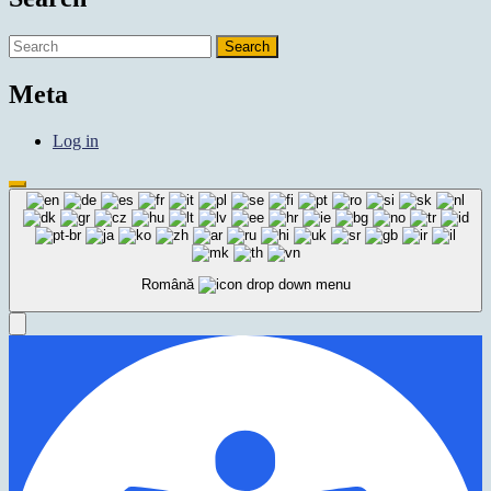
Search
for:
Meta
Log in
Scroll
to
Top
Română