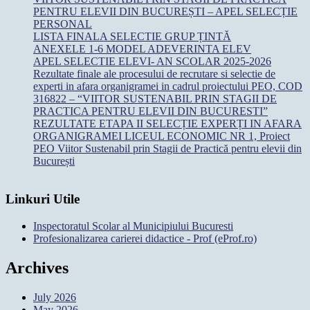
PENTRU ELEVII DIN BUCUREȘTI – APEL SELECȚIE
PERSONAL
LISTA FINALA SELECTIE GRUP ȚINTĂ
ANEXELE 1-6 MODEL ADEVERINTA ELEV
APEL SELECTIE ELEVI- AN SCOLAR 2025-2026
Rezultate finale ale procesului de recrutare si selectie de
experti in afara organigramei in cadrul proiectului PEO, COD
316822 – “VIITOR SUSTENABIL PRIN STAGII DE
PRACTICA PENTRU ELEVII DIN BUCURESTI”
REZULTATE ETAPA II SELECȚIE EXPERȚI IN AFARA
ORGANIGRAMEI LICEUL ECONOMIC NR 1, Proiect
PEO Viitor Sustenabil prin Stagii de Practică pentru elevii din
București
Linkuri Utile
Inspectoratul Scolar al Municipiului Bucuresti
Profesionalizarea carierei didactice - Prof (eProf.ro)
Archives
July 2026
May 2026