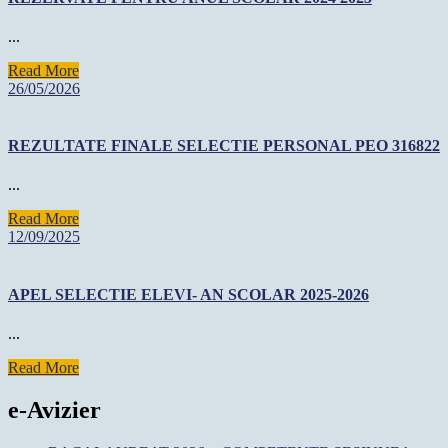
...
Read
Read More
More
26/05/2026
26/05/2026
REZULTATE FINALE SELECTIE PERSONAL PEO 316822
...
Read
Read More
More
12/09/2025
12/09/2025
APEL SELECTIE ELEVI- AN SCOLAR 2025-2026
...
Read
Read More
More
e-Avizier