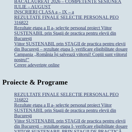
BACALAUREAT 2026 – COMPETENTE SESIUNEA
IULIE – AUGUST
INSCRIERI CLASA a – IX – a
REZULTATE FINALE SELECTIE PERSONAL PEO
316822
Rezultate etapa a II a- selecție personal proiect Viitor
SUSTENABIL prin Stagii de practica pentru elevii din
București
Viitor SUSTENABIL prin STAGII de practica pentru elevii
din București – rezultate etapa I- verificare eligibilitate dosare
Campania „România își salvează viitorul! Copiii sunt viitorul
nostru!”
Cerere adeverințe online
Proiecte & Programe
REZULTATE FINALE SELECTIE PERSONAL PEO
316822
Rezultate etapa a II a- selecție personal proiect Viitor
SUSTENABIL prin Stagii de practica pentru elevii din
București
Viitor SUSTENABIL prin STAGII de practica pentru elevii
din București – rezultate etapa I- verificare eligibilitate dosare
VIITOR SUSTENABIL PRIN STAGII DE PRACTICĂ