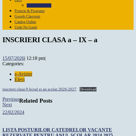
Elevi
Documente Elevi
Proiecte & Programe
Google Clasroom
Catalog Online
Unde Ne Gasiti
Close
INSCRIERI CLASA a – IX – a
Menu
15/07/2026
15/07/2026
|
12:18 pm
|
Categories:
e-Avizier
Elevi
inscrieri clasa 9 liceal zi an scolar 2026-2027
Download
Post
Previous
Previous
Related Posts
Next
post:
Next
navigation
post:
22/02/2024
22/02/2024
LISTA POSTURILOR CATEDRELOR VACANTE
REZERVATE PENTRU ANUL SCOLAR 2024 2025