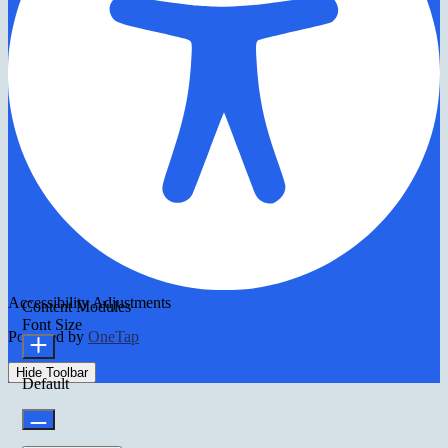
Accessibility Adjustments
Content Modules
Font Size
Powered by
OneTap
Hide Toolbar
Default